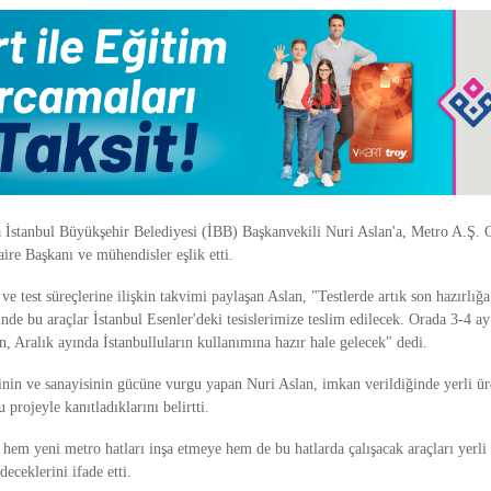
a İstanbul Büyükşehir Belediyesi (İBB) Başkanvekili Nuri Aslan'a, Metro A.Ş.
ire Başkanı ve mühendisler eşlik etti.
 ve test süreçlerine ilişkin takvimi paylaşan Aslan, "Testlerde artık son hazırlığ
inde bu araçlar İstanbul Esenler'deki tesislerimize teslim edilecek. Orada 3-4 a
an, Aralık ayında İstanbulluların kullanımına hazır hale gelecek" dedi.
nin ve sanayisinin gücüne vurgu yapan Nuri Aslan, imkan verildiğinde yerli ür
 projeyle kanıtladıklarını belirtti.
hem yeni metro hatları inşa etmeye hem de bu hatlarda çalışacak araçları yerli
ceklerini ifade etti.