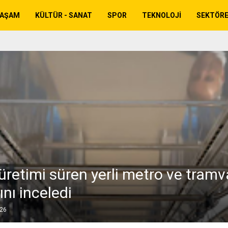
YAŞAM
KÜLTÜR - SANAT
SPOR
TEKNOLOJI
SEKTÖR
üretimi süren yerli metro ve tramv
ını inceledi
026