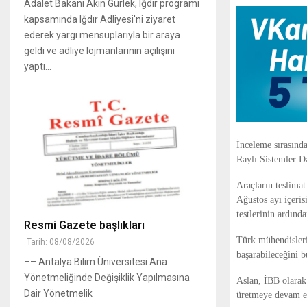
Adalet Bakanı Akın Gürlek, Iğdır programı
kapsamında Iğdır Adliyesi'ni ziyaret
ederek yargı mensuplarıyla bir araya
geldi ve adliye lojmanlarının açılışını
yaptı...
İnceleme sırasınd
Raylı Sistemler Da
Araçların teslimat
Ağustos ayı içeris
testlerinin ardınd
Resmi Gazete başlıkları
Türk mühendisleri
Tarih: 08/08/2026
başarabileceğini bu
–– Antalya Bilim Üniversitesi Ana
Yönetmeliğinde Değişiklik Yapılmasına
Aslan, İBB olarak 
Dair Yönetmelik
üretmeye devam ede