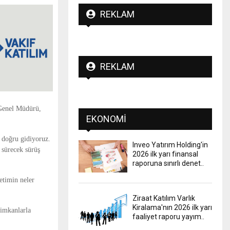
REKLAM
REKLAM
 Genel Müdürü,
EKONOMI
a doğru gidiyoruz.
Inveo Yatırım Holding'in
y sürecek sürüş
2026 ilk yarı finansal
raporuna sınırlı denet..
etimin neler
Ziraat Katılım Varlık
Kiralama'nın 2026 ilk yarı
 imkanlarla
faaliyet raporu yayım..