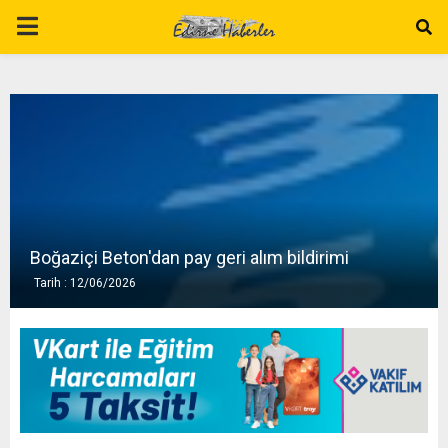
P
R
I
M
A
Boğaziçi Beton'dan pay geri alım bildirimi
Tarih : 12/06/2026
R
Y
M