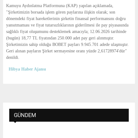
E
Kamuyu Aydınlatma Platformuna (KAP) yapılan açıklamada,
''Şirketimizin borsada işlem gören paylarına ilişkin olarak; son
N
dönemdeki fiyat hareketlerinin şirketin finansal performansını doğru
yansıtmaması ve fiyat tutarsızlıklarının giderilmesi ile pay piyasasında
sağlıklı fiyat oluşumunu desteklemek amacıyla; 12.06.2026 tarihinde
U
(bugün) 18,77 TL fiyatından 250.000 adet pay geri alınmıştır.
Şirketimizin sahip olduğu BOBET payları 9.945.701 adede ulaşmıştır.
Geri alınan payların Şirket sermayesine oranı yüzde 2,61728974'dür"
denildi.
Hibya Haber Ajansı
GÜNDEM