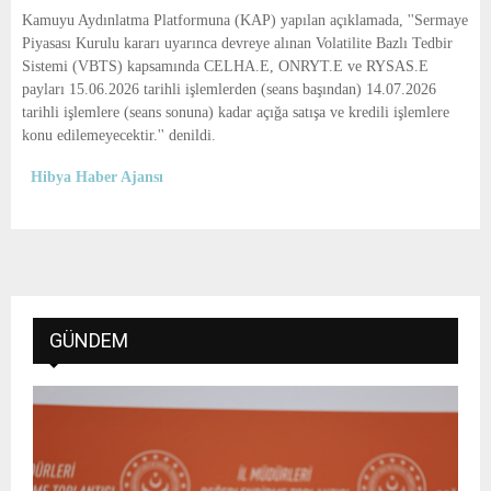
E
Kamuyu Aydınlatma Platformuna (KAP) yapılan açıklamada, ''Sermaye
Piyasası Kurulu kararı uyarınca devreye alınan Volatilite Bazlı Tedbir
N
Sistemi (VBTS) kapsamında CELHA.E, ONRYT.E ve RYSAS.E
payları 15.06.2026 tarihli işlemlerden (seans başından) 14.07.2026
tarihli işlemlere (seans sonuna) kadar açığa satışa ve kredili işlemlere
U
konu edilemeyecektir.'' denildi.
Hibya Haber Ajansı
GÜNDEM