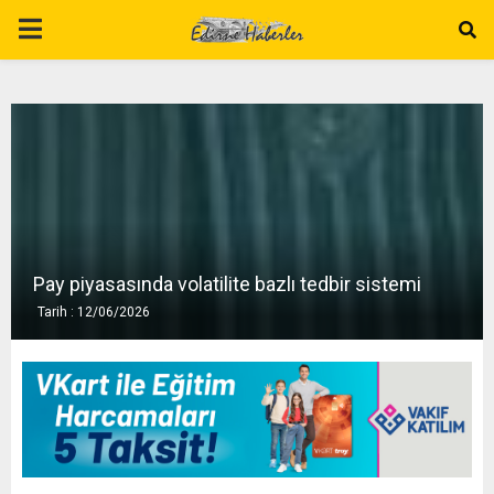
P
R
I
M
A
Pay piyasasında volatilite bazlı tedbir sistemi
Tarih : 12/06/2026
R
Y
M