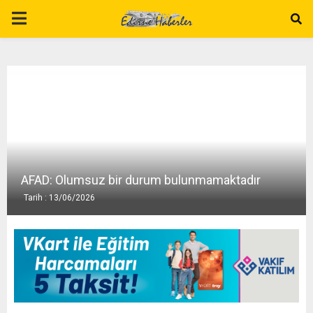
P
R
I
M
A
AFAD: Olumsuz bir durum bulunmamaktadır
Tarih : 13/06/2026
R
Y
M