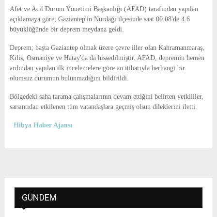
E
Afet ve Acil Durum Yönetimi Başkanlığı (AFAD) tarafından yapılan
açıklamaya göre; Gaziantep'in Nurdağı ilçesinde saat 00.08'de 4.6
N
büyüklüğünde bir deprem meydana geldi.
Deprem; başta Gaziantep olmak üzere çevre iller olan Kahramanmaraş,
U
Kilis, Osmaniye ve Hatay'da da hissedilmiştir. AFAD, depremin hemen
ardından yapılan ilk incelemelere göre an itibarıyla herhangi bir
olumsuz durumun bulunmadığını bildirildi.
Bölgedeki saha tarama çalışmalarının devam ettiğini belirten yetkililer,
sarsıntıdan etkilenen tüm vatandaşlara geçmiş olsun dileklerini iletti.
Hibya Haber Ajansı
GÜNDEM