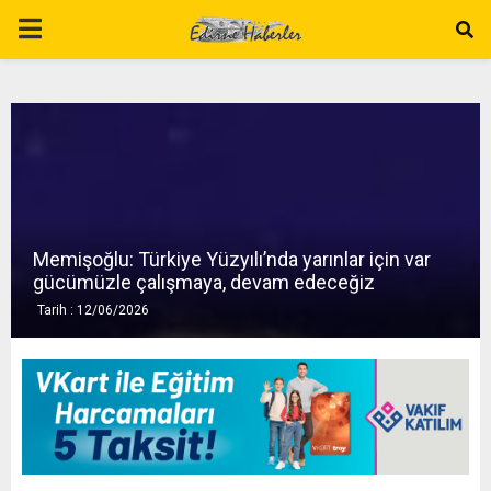
P
R
I
M
Memişoğlu: Türkiye Yüzyılı’nda yarınlar için var
A
gücümüzle çalışmaya, devam edeceğiz
Tarih : 12/06/2026
R
Y
M