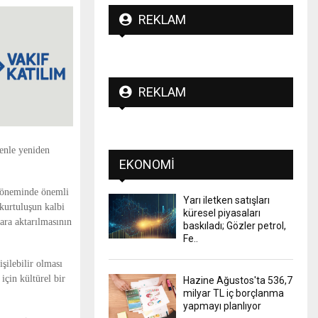
REKLAM
REKLAM
enle yeniden
EKONOMI
döneminde önemli
Yarı iletken satışları
“kurtuluşun kalbi
küresel piyasaları
ara aktarılmasının
baskıladı; Gözler petrol,
Fe..
işilebilir olması
için kültürel bir
Hazine Ağustos'ta 536,7
milyar TL iç borçlanma
yapmayı planlıyor