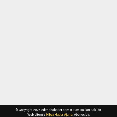
© Copyright 2026 edirnehaberler.com.tr Tüm Hakları Saklıdır.
Web sitemiz
Hibya Haber Ajansı
Abonesidir.