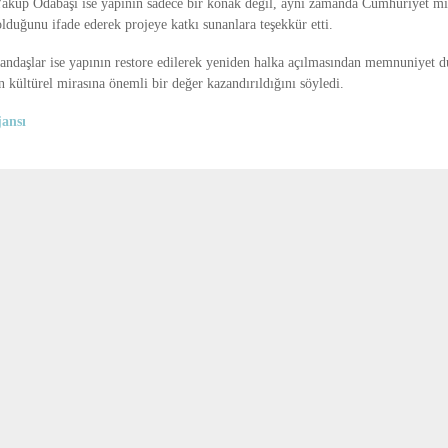
akup Odabaşı
ise yapının sadece bir konak değil, aynı zamanda Cumhuriyet mir
lduğunu ifade ederek projeye katkı sunanlara teşekkür etti.
tandaşlar ise yapının restore edilerek yeniden halka açılmasından memnuniyet d
 kültürel mirasına önemli bir değer kazandırıldığını söyledi.
ansı