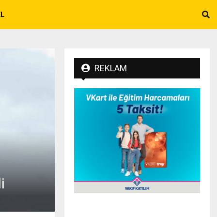
EL
REKLAM
i