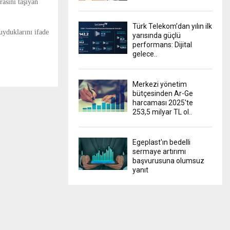
asını taşıyan
Türk Telekom’dan yılın ilk
uyduklarını ifade
yarısında güçlü
performans: Dijital
gelece..
Merkezi yönetim
bütçesinden Ar-Ge
harcaması 2025'te
253,5 milyar TL ol..
Egeplast'ın bedelli
sermaye artırımı
başvurusuna olumsuz
yanıt