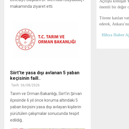
Açılışta konuşan
Y
makamında ziyaret etti.
önemli bir değer o
Törene katılan va
ederek, Ankara’nın
Hibya Haber Aj
Siirt'te yasa dışı avlanan 5 yaban
keçisinin faill..
Tarih: 06/08/2026
Tarım ve Orman Bakanlığı, Siirt'in Şirvan
ilçesinde 6 yıl önce koruma altındaki 5
yaban keçisini yasa dışı avlayan kişilerin
yürütülen çalışmalar sonucunda tespit
edildiğ..