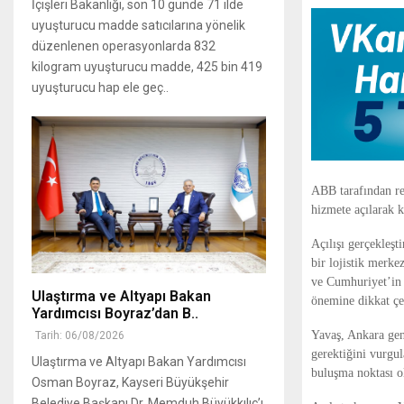
İçişleri Bakanlığı, son 10 günde 71 ilde
uyuşturucu madde satıcılarına yönelik
düzenlenen operasyonlarda 832
kilogram uyuşturucu madde, 425 bin 419
uyuşturucu hap ele geç..
ABB tarafından re
hizmete açılarak k
Açılışı gerçekleşt
bir lojistik merke
ve Cumhuriyet’in 
Ulaştırma ve Altyapı Bakan
önemine dikkat çe
Yardımcısı Boyraz’dan B..
Yavaş, Ankara genel
Tarih: 06/08/2026
gerektiğini vurgul
Ulaştırma ve Altyapı Bakan Yardımcısı
buluşma noktası ol
Osman Boyraz, Kayseri Büyükşehir
Belediye Başkanı Dr. Memduh Büyükkılıç’ı