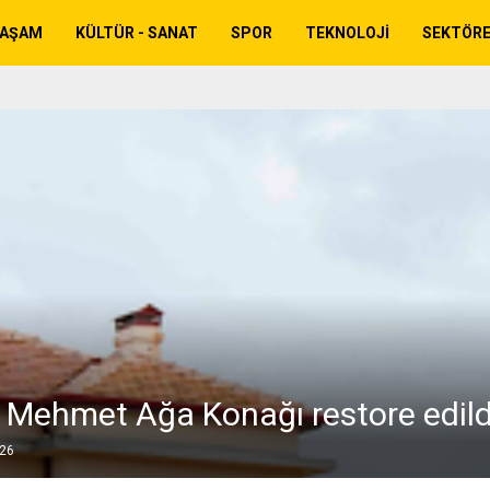
YAŞAM
KÜLTÜR - SANAT
SPOR
TEKNOLOJI
SEKTÖR
ı Mehmet Ağa Konağı restore edild
026