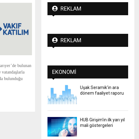
REKLAM
REKLAM
arıyer’de bulunan
EKONOMI
e vatandaşlarla
rda bulunduğu
Uşak Seramik'in ara
dönem faaliyet raporu
HUB Girişim'in ilk yarı yıl
mali göstergeleri