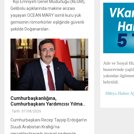
Kıyı Emniyeti Genel Müdürlüğü (KEGM),
Gelibolu açıklarında makine arızası
yaşayan OCEAN MARY isimli kuru yük
gemisinin römorkörler eşliğinde güvenli
şekilde Doğanarslan ..
Aile ve Sosyal H
huzurevinde yaşlıl
yakından ilgilene
belirtildi.
Hibya Haber Aj
Cumhurbaşkanlığına,
Cumhurbaşkanı Yardımcısı Yılma..
Tarih: 07/08/2026
Cumhurbaşkanı Recep Tayyip Erdoğan’ın
Suudi Arabistan Krallığı'na
gerçekleştireceği ziyaret nedeniyle