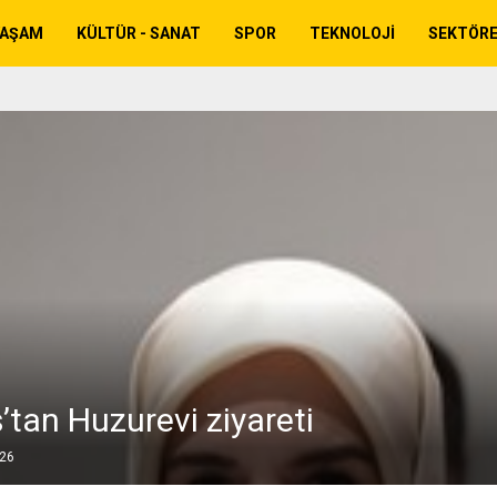
YAŞAM
KÜLTÜR - SANAT
SPOR
TEKNOLOJI
SEKTÖR
’tan Huzurevi ziyareti
026