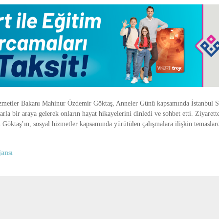
izmetler Bakanı Mahinur Özdemir Göktaş, Anneler Günü kapsamında İstanbul S
arla bir araya gelerek onların hayat hikayelerini dinledi ve sohbet etti. Ziyarett
n Göktaş’ın, sosyal hizmetler kapsamında yürütülen çalışmalara ilişkin temasla
ansı